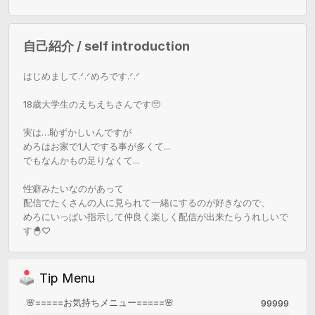
自己紹介 / self introduction
はじめまして.ᐟ‪‪.ᐟめろです.ᐟ‪‪.ᐟ

18歳大学生のえちえちさんです🥺

実は…恥ずかしいんですが

めろはお家で1人でする事が多くて...

でもなんかもの足りなくて...

性癖みたいなのがあって

配信でたくさんの人に見られて一緒にするのが好きなので、

めろにいっぱい指示して仲良く楽しく配信が出来たらうれしいで
す🐣♡
Tip Menu
🌸=====お気持ちメニュー=====🌸
99999