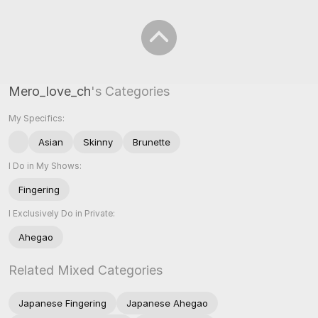
Mero_love_ch
's Categories
My Specifics:
Asian
Skinny
Brunette
I Do in My Shows:
Fingering
I Exclusively Do in Private:
Ahegao
Related Mixed Categories
Japanese Fingering
Japanese Ahegao