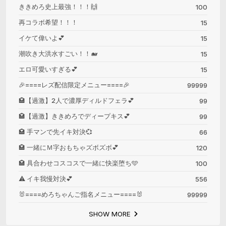
ききめろ史上最強！！！🙌
100
再コラボ希望！！！
15
イケて偉いよ💕
15
潮吹き大洪水すごい！！🐋
15
エロ可愛いすぎる💕
15
🎉====レズ配信限定メニュー====🎉
99999
🏩【過激】2人で濃厚ディルドフェラ💕
99
🏩【過激】ききめろでディープキス💕
99
🏩 手マンで先イキ対決💞
66
🏩 一緒にＭ字おもちゃズボズボ💕
120
🏩 具合わせコスコスで一緒に快楽堕ち🩵
100
⚠️ イキ我慢対決💕
556
🐰====めろちゃんご指名メニュー====🐰
99999
SHOW MORE