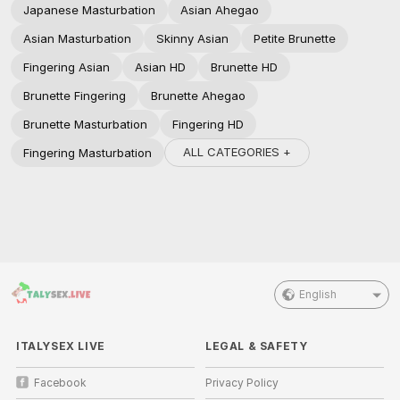
Japanese Masturbation
Asian Ahegao
Asian Masturbation
Skinny Asian
Petite Brunette
Fingering Asian
Asian HD
Brunette HD
Brunette Fingering
Brunette Ahegao
Brunette Masturbation
Fingering HD
ALL CATEGORIES +
Fingering Masturbation
English
ITALYSEX LIVE
LEGAL & SAFETY
Facebook
Privacy Policy