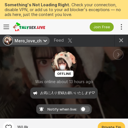
Something's Not Loading Right.
Check your connection,
disable VPN, or add us to your ad blocker's exceptions — no
ads here, just the content you love.
Join Free
Feed
Mero_love_ch
OFFLINE
Was online about 13 hours ago
お気に入り登録お願いいたします♡
Notify when live:
160.8k
Private Tip