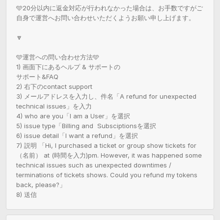
🩵20分以内に返金対応が行われなかった場合は、お手数ですがご
自身で運営へお問い合わせいただくようお願い申し上げます。

🔽

🩵運営への問い合わせ方法🩵

1) 画面下にあるヘルプ & サポートの

サポート&FAQ

2) 右下のcontact support 

3) メールアドレスを入力し、件名「A refund for unexpected 
technical issues」を入力

4) who are you「I am a User」を選択

5) issue type「Billing and  Subsciptionsを選択

6) issue detail「I want a refund」を選択

7) 説明 「Hi, I purchased a ticket or group show tickets for 
（名前） at (時間を入力)pm. However, it was happened some 
technical issues such as unexpected downtimes / 
terminations of tickets shows. Could you refund my tokens 
back, please?」

8) 送信