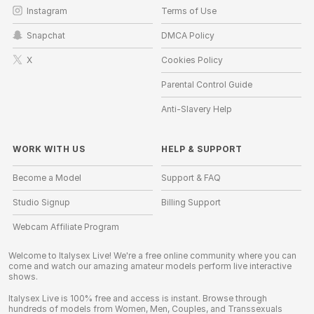
Instagram
Terms of Use
Snapchat
DMCA Policy
X
Cookies Policy
Parental Control Guide
Anti-Slavery Help
WORK WITH US
HELP
&
SUPPORT
Become a Model
Support & FAQ
Studio Signup
Billing Support
Webcam Affiliate Program
Welcome to Italysex Live! We're a free online community where you can
come and watch our amazing amateur models perform live interactive
shows.
Italysex Live is 100% free and access is instant. Browse through
hundreds of models from Women, Men, Couples, and Transsexuals